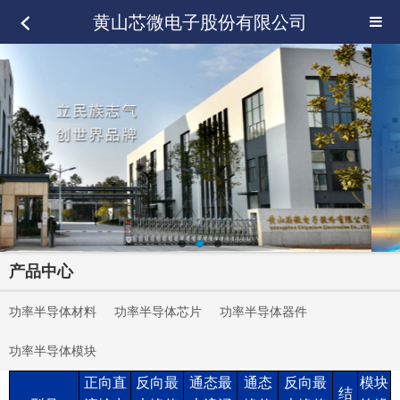
黄山芯微电子股份有限公司
产品中心
功率半导体材料
功率半导体芯片
功率半导体器件
功率半导体模块
正向直
反向最
通态最
通态
反向最
模块
结