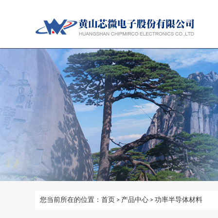
您当前所在的位置：
首页
>
产品中心
>
功率半导体材料