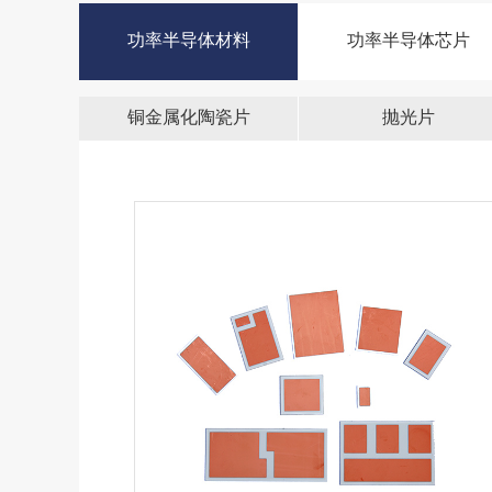
功率半导体材料
功率半导体芯片
铜金属化陶瓷片
抛光片