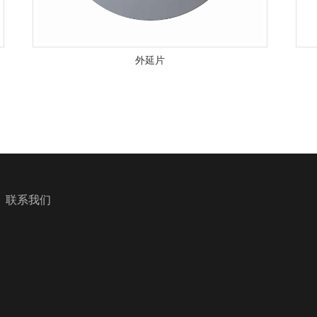
外延片
联系我们