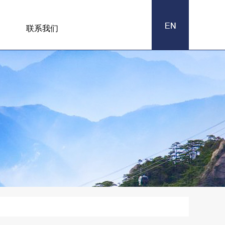
用
联系我们