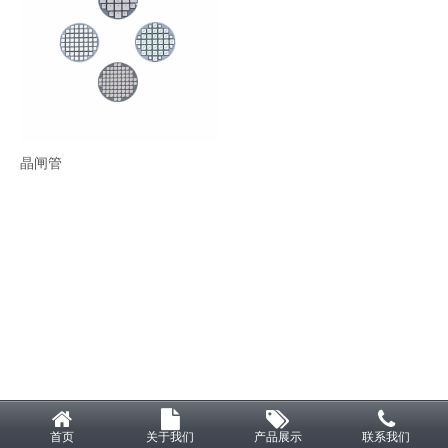
晶闸管
首页
关于我们
产品展示
联系我们